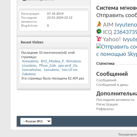
Система мгно
Регистрация
07.10.2019
Отправить сооб
Последняя
23.01.2024
22:12
активность
AIM
Ivyuten
Blog Entries
0
ICQ
2364373
Yahoo!
Ivyut
Recent Visitors
Последние 10 посетителя(ей) этой
страницы:
Annauteno
BVZ_Moskva_P
Kimuteno
Статистика
Lisauteno
Plisse_Gob
ppu-prof_Oa
Samuelreino
Samuteno
Seo-Ul-rer
Сообщений
Zakuteno
Эта страница была посещена
62,409
раз
Сообщений
Сообщений в день
Дополнительн
Последняя активность
Регистрация
Рефералы
Текущее вре