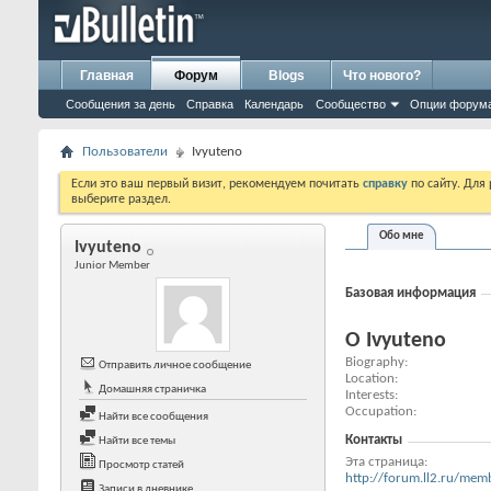
Главная
Форум
Blogs
Что нового?
Сообщения за день
Справка
Календарь
Сообщество
Опции форум
Пользователи
Ivyuteno
Если это ваш первый визит, рекомендуем почитать
справку
по сайту. Для
выберите раздел.
Обо мне
Ivyuteno
Junior Member
Базовая информация
О Ivyuteno
Biography
Отправить личное сообщение
Location
Домашняя страничка
Interests
Occupation
Найти все сообщения
Контакты
Найти все темы
Эта страница
Просмотр статей
http://forum.ll2.ru/m
Записи в дневнике