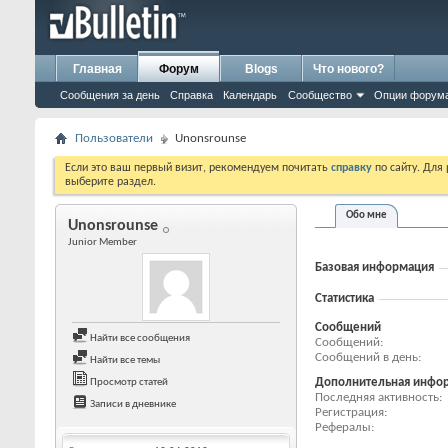
Главная
Форум
Blogs
Что нового?
Сообщения за день
Справка
Календарь
Сообщество
Опции форум
Пользователи
Unonsrounse
Если это ваш первый визит, рекомендуем почитать
справку
по сайту. Для
выберите раздел.
Обо мне
Unonsrounse
Junior Member
Базовая информация
Статистика
Сообщений
Найти все сообщения
Сообщений
Сообщений в день
Найти все темы
Дополнительная инфо
Просмотр статей
Последняя активность
Записи в дневнике
Регистрация
Рефералы