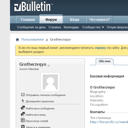
Главная
Форум
Blogs
Что нового?
Сообщения за день
Справка
Календарь
Сообщество
Опции форум
Пользователи
Grotherzvqyo
Если это ваш первый визит, рекомендуем почитать
справку
по сайту. Для
выберите раздел.
Обо мне
Grotherzvqyo
Junior Member
Базовая информация
О Grotherzvqyo
Biography
Отправить личное сообщение
Location
Interests
Домашняя страничка
Occupation
Найти все сообщения
Контакты
Найти все темы
Эта страница
Просмотр статей
http://forum.ll2.ru/m
Записи в дневнике