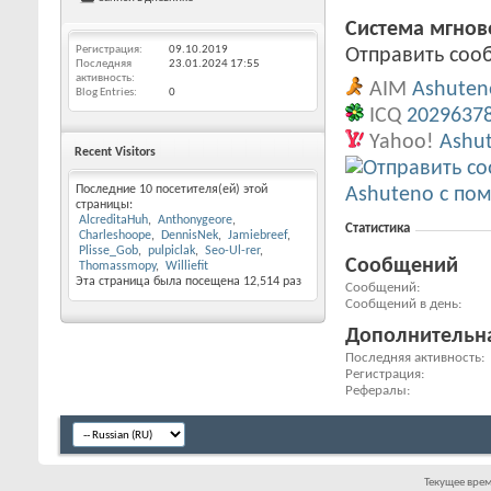
Система мгно
Регистрация
09.10.2019
Отправить сооб
Последняя
23.01.2024
17:55
активность
AIM
Ashuten
Blog Entries
0
ICQ
2029637
Yahoo!
Ashu
Recent Visitors
Последние 10 посетителя(ей) этой
страницы:
AlcreditaHuh
Anthonygeore
Статистика
Charleshoope
DennisNek
Jamiebreef
Plisse_Gob
pulpiclak
Seo-Ul-rer
Сообщений
Thomassmopy
Williefit
Эта страница была посещена
12,514
раз
Сообщений
Сообщений в день
Дополнительн
Последняя активность
Регистрация
Рефералы
Текущее вре