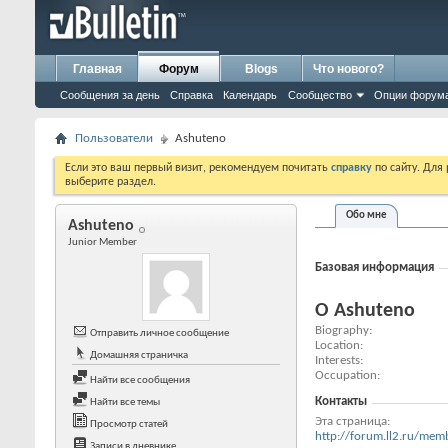
Главная
Форум
Blogs
Что нового?
Сообщения за день
Справка
Календарь
Сообщество
Опции форум
Пользователи
Ashuteno
Если это ваш первый визит, рекомендуем почитать
справку
по сайту. Для
выберите раздел.
Обо мне
Ashuteno
Junior Member
Базовая информация
О Ashuteno
Biography
Отправить личное сообщение
Location
Домашняя страничка
Interests
Occupation
Найти все сообщения
Контакты
Найти все темы
Эта страница
Просмотр статей
http://forum.ll2.ru/m
Записи в дневнике