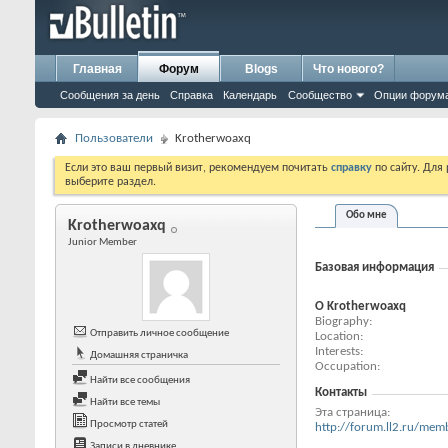
Главная
Форум
Blogs
Что нового?
Сообщения за день
Справка
Календарь
Сообщество
Опции форум
Пользователи
Krotherwoaxq
Если это ваш первый визит, рекомендуем почитать
справку
по сайту. Для
выберите раздел.
Обо мне
Krotherwoaxq
Junior Member
Базовая информация
О Krotherwoaxq
Biography
Отправить личное сообщение
Location
Interests
Домашняя страничка
Occupation
Найти все сообщения
Контакты
Найти все темы
Эта страница
Просмотр статей
http://forum.ll2.ru/m
Записи в дневнике