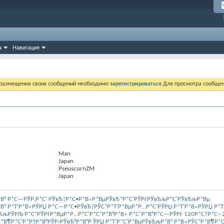
а
Навигация
 размещения своих сообщений необходимо
зарегистрироваться
Для просмотра сообщен
Man
Japan
PseuscurnZM
Japan
В° Р*С—РЎР‚Р*С‘ РЎвЂ¦Р*С•Р*В»Р*ВµРЎвЂ*Р*С‘РЎРѓРЎвЂљР*С‘РЎвЂљР*Вµ
В° Р*Т‘Р*В»РЎРЏ Р*С—Р*С•РЎвЂ¦РЎС“Р*Т‘Р*ВµР*Р…Р*С‘РЎРЏ Р*Т‘Р*В»РЎРЏ Р*Т
љРЎРЉ Р*С”РЎРѓР*ВµР*Р…Р*С‘Р*С”Р*В°Р*В» Р*С”Р*В°Р*С—РЎРѓ 120Р*С?Р*С– 
Р*В¶Р*С‘Р*Р†Р*В°РЎР‹РЎвЂ°Р*В°Р ЎРЏ Р*Т‘Р*С‘Р*ВµРЎвЂљР*В° Р*В»РЎС“Р*В¶Р*