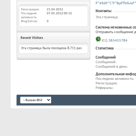
Р*вЂќР*С‘Р*ВµРЎвЂљР*
Регистрация
21.04.2012
Контакты
Последняя
07.05.2012
00:12
Эта страница
активность
Blog Entries
0
Система мгновенных с
Отправить сообщение дл
Recent Visitors
ICQ
365455784
Эта страница была посещена
8,711
раз
Статистика
Сообщений
Сообщений
Сообщений в день
Дополнительная инфо
Последняя активность
Регистрация
Рефералы