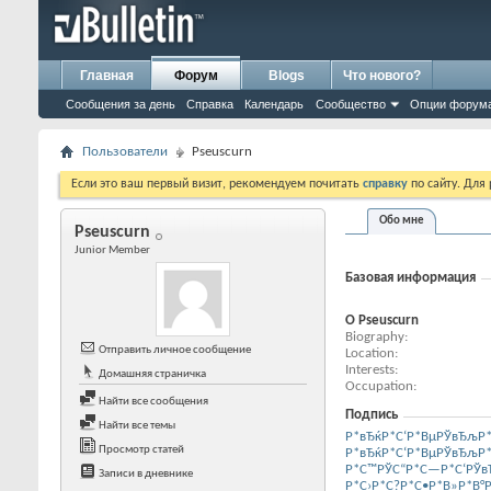
Главная
Форум
Blogs
Что нового?
Сообщения за день
Справка
Календарь
Сообщество
Опции форум
Пользователи
Pseuscurn
Если это ваш первый визит, рекомендуем почитать
справку
по сайту. Для
Обо мне
Pseuscurn
Junior Member
Базовая информация
О Pseuscurn
Biography
Отправить личное сообщение
Location
Interests
Домашняя страничка
Occupation
Найти все сообщения
Подпись
Найти все темы
Р*вЂќР*С‘Р*ВµРЎвЂљР*
Просмотр статей
Р*вЂќР*С‘Р*ВµРЎвЂљР*
Р*С™РЎС“Р*С—Р*С‘РЎвЂ
Записи в дневнике
Р*С›Р*С?Р*С•Р*В»Р*В°