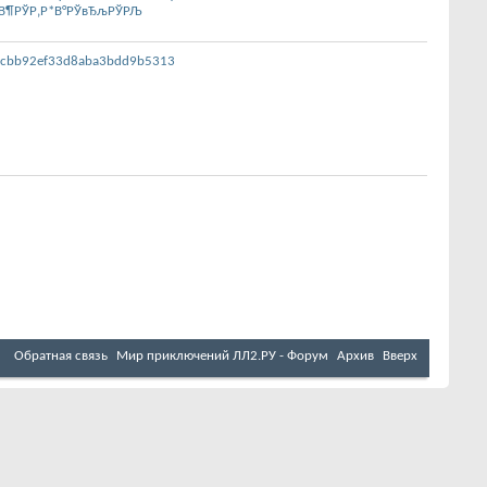
Р*В¶РЎР‚Р*В°РЎвЂљРЎРЉ
33cbb92ef33d8aba3bdd9b5313
Обратная связь
Мир приключений ЛЛ2.РУ - Форум
Архив
Вверх