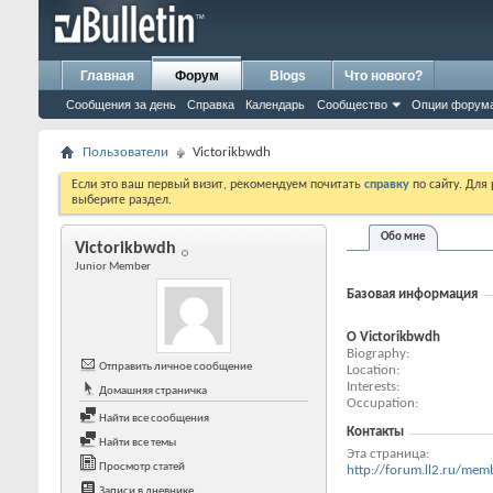
Главная
Форум
Blogs
Что нового?
Сообщения за день
Справка
Календарь
Сообщество
Опции форум
Пользователи
Victorikbwdh
Если это ваш первый визит, рекомендуем почитать
справку
по сайту. Для
выберите раздел.
Обо мне
Victorikbwdh
Junior Member
Базовая информация
О Victorikbwdh
Biography
Отправить личное сообщение
Location
Interests
Домашняя страничка
Occupation
Найти все сообщения
Контакты
Найти все темы
Эта страница
Просмотр статей
http://forum.ll2.ru/m
Записи в дневнике