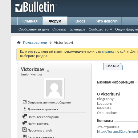
Главная
Форум
Blogs
Что нового?
Сообщения за день
Справка
Календарь
Сообщество
Опции форум
Пользователи
Victorizuavi
Если это ваш первый визит, рекомендуем почитать
справку
по сайту. Для
выберите раздел.
Обо мне
Victorizuavi
Junior Member
Базовая информация
О Victorizuavi
Biography
Отправить личное сообщение
Location
Interests
Домашняя страничка
Occupation
Найти все сообщения
Контакты
Найти все темы
Эта страница
Просмотр статей
http://forum.ll2.ru/me
Записи в дневнике