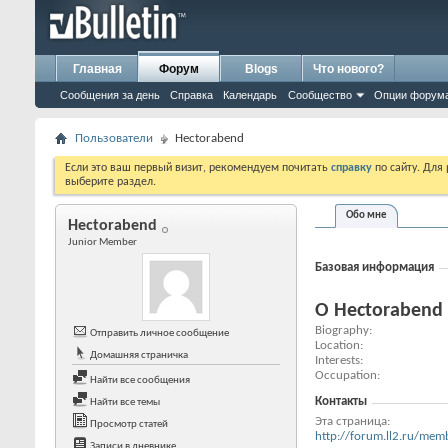
Главная
Форум
Blogs
Что нового?
Сообщения за день
Справка
Календарь
Сообщество
Опции форум
Пользователи
Hectorabend
Если это ваш первый визит, рекомендуем почитать
справку
по сайту. Для
выберите раздел.
Обо мне
Hectorabend
Junior Member
Базовая информация
О Hectorabend
Biography
Отправить личное сообщение
Location
Домашняя страничка
Interests
Occupation
Найти все сообщения
Контакты
Найти все темы
Эта страница
Просмотр статей
http://forum.ll2.ru/m
Записи в дневнике