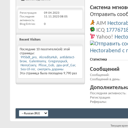
Система мгно
Регистрация
09.04.2023
Отправить сооб
Последняя
11.11.2023
08:05
активность
AIM
Hectora
Blog Entries
0
ICQ
1777671
Yahoo!
Hect
Recent Visitors
Последние 10 посетителя(ей) этой
страницы:
995bdt_pro
AlcreditaHuh
antidetect-
Статистика
brow
GalenInomy
Gregoryspuck
HenryCoery
Plisse_Gob
ppu-prof_Gar
Сообщений
Seo-Ul-rer
смотреть дорамы
Эта страница была посещена
9,790
раз
Сообщений
Сообщений в день
Дополнительн
Последняя активность
Регистрация
Рефералы
Текущее вре