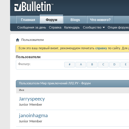
Главная
Форум
Blogs
Что нового?
Сообщения за день
Справка
Календарь
Сообщество
Опции форум
Пользователи
Если это ваш первый визит, рекомендуем почитать
справку
по сайту. Для
Пользователи
Фильтр
#
A
B
C
D
E
Пользователи Мир приключений ЛЛ2.РУ - Форум
Имя
Jarryspeecy
Junior Member
janoinhagma
Junior Member