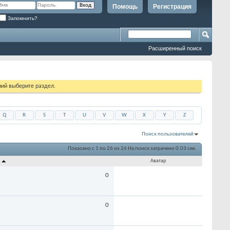
Помощь
Регистрация
Запомнить?
Расширенный поиск
ий выберите раздел.
Q
R
S
T
U
V
W
X
Y
Z
Поиск пользователей
Показано с 1 по 26 из 26
На поиск затрачено
0.03
сек.
й
Аватар
0
0