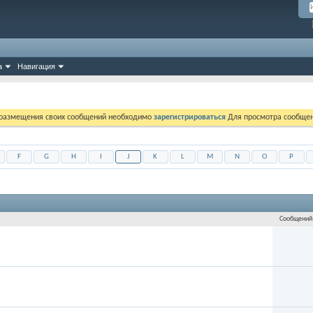
а
Навигация
 размещения своих сообщений необходимо
зарегистрироваться
Для просмотра сообщен
F
G
H
I
J
K
L
M
N
O
P
Сообщени