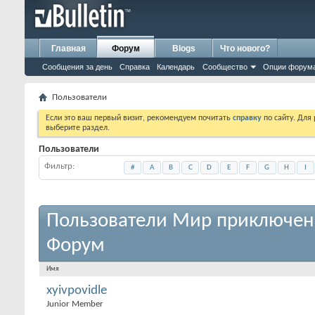
Главная
Форум
Blogs
Что нового?
Сообщения за день
Справка
Календарь
Сообщество
Опции форум
Пользователи
Если это ваш первый визит, рекомендуем почитать
справку
по сайту. Для
выберите раздел.
Пользователи
Фильтр
#
A
B
C
D
E
F
G
H
I
Пользователи Мир приключен
Форум
Имя
xyivpovidle
Junior Member