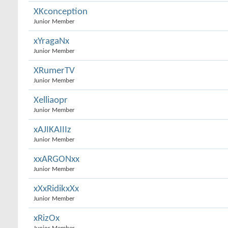
XKconception
Junior Member
xYragaNx
Junior Member
XRumerTV
Junior Member
Xelliaopr
Junior Member
xAJIKAIIIz
Junior Member
xxARGONxx
Junior Member
xXxRidikxXx
Junior Member
xRizOx