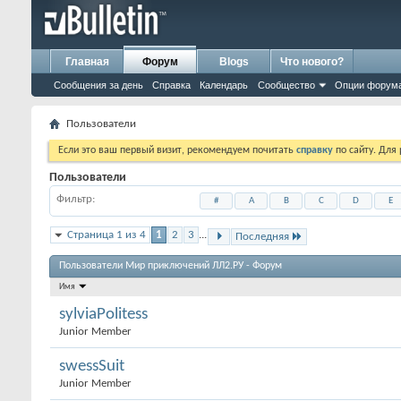
Главная
Форум
Blogs
Что нового?
Сообщения за день
Справка
Календарь
Сообщество
Опции форум
Пользователи
Если это ваш первый визит, рекомендуем почитать
справку
по сайту. Для
Пользователи
Фильтр
#
A
B
C
D
E
Страница 1 из 4
1
2
3
...
Последняя
Пользователи Мир приключений ЛЛ2.РУ - Форум
Имя
sylviaPolitess
Junior Member
swessSuit
Junior Member