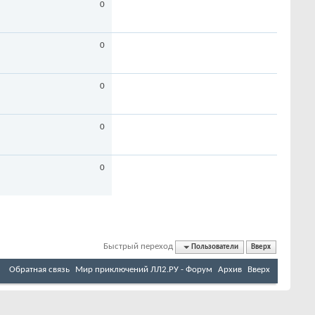
0
0
0
0
0
Быстрый переход
Пользователи
Вверх
Обратная связь
Мир приключений ЛЛ2.РУ - Форум
Архив
Вверх