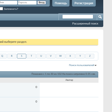
Помощь
Регистрация
Запомнить?
Расширенный поиск
ий выберите раздел.
Q
R
S
T
U
V
W
X
Y
Z
Поиск пользователей
Показано с 1 по 30 из 102
На поиск затрачено
0.05
сек.
Аватар
0
0