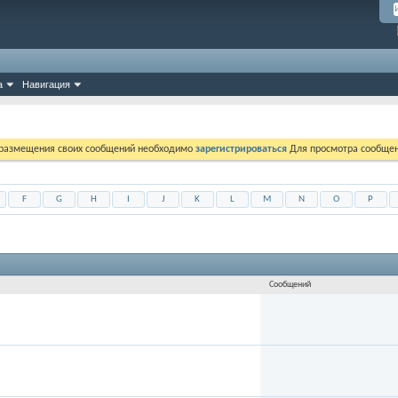
а
Навигация
 размещения своих сообщений необходимо
зарегистрироваться
Для просмотра сообщен
F
G
H
I
J
K
L
M
N
O
P
Сообщений