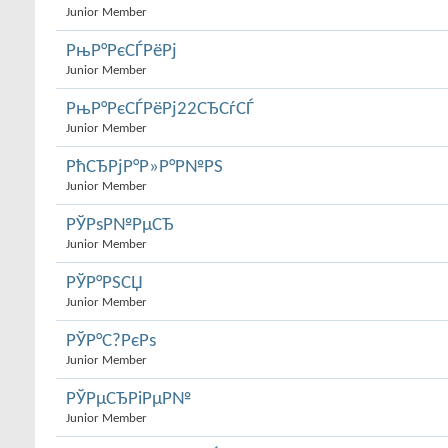
Junior Member
РњР°РєСЃРёРј
Junior Member
РњР°РєСЃРёРј22СЂСѓСЃ
Junior Member
РћСЂРјР°Р»Р°Р№РЅ
Junior Member
РЎРѕР№РµСЂ
Junior Member
РЎР°РЅСЏ
Junior Member
РЎР°С?РєРѕ
Junior Member
РЎРµСЂРіРµР№
Junior Member