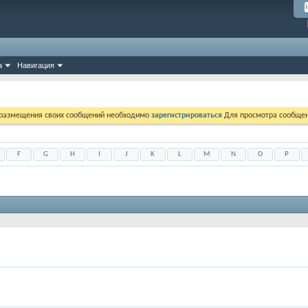
а
Навигация
 размещения своих сообщений необходимо
зарегистрироваться
Для просмотра сообщен
F
G
H
I
J
K
L
M
N
O
P