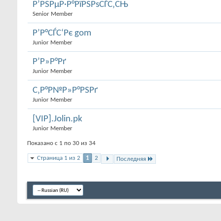
Р’РЅРµР·Р°РїРЅРѕСЃС‚СЊ
Senior Member
Р’Р°СЃС‘Рє gom
Junior Member
Р’Р»Р°Рґ
Junior Member
С‚Р°Р№Р»Р°РЅРґ
Junior Member
[VIP].Jolin.pk
Junior Member
Показано с 1 по 30 из 34
Страница 1 из 2
1
2
Последняя