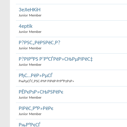
3eJIeHKiH
Junior Member
4eptik
Junior Member
Р?РЅС„РёРЅРёС‚Р?
Junior Member
Р?РІР°РЅ Р’Р°СЃРёР»СЊРµРІРёС‡
Junior Member
РђС…РёР»РµСЃ
РњРµСЃС‚РЅС‹Р№ РїРёР·РґР°Р±РѕР»
РЁРєРѕР»СЊРЅРёРє
Junior Member
РІРёС‚Р°Р»РёРє
Junior Member
РњР°РєСЃ