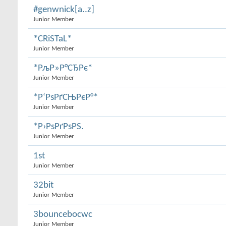
#genwnick[a..z]
Junior Member
*CRiSTaL*
Junior Member
*РљР»Р°СЂРє*
Junior Member
*Р‘РѕРґСЊРєР°*
Junior Member
*Р›РѕРґРѕРЅ.
Junior Member
1st
Junior Member
32bit
Junior Member
3bouncebocwc
Junior Member