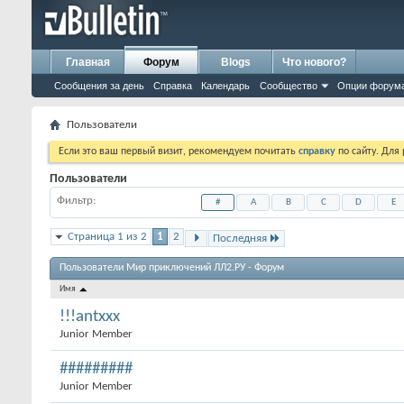
Главная
Форум
Blogs
Что нового?
Сообщения за день
Справка
Календарь
Сообщество
Опции форум
Пользователи
Если это ваш первый визит, рекомендуем почитать
справку
по сайту. Для
Пользователи
Фильтр
#
A
B
C
D
E
Страница 1 из 2
1
2
Последняя
Пользователи Мир приключений ЛЛ2.РУ - Форум
Имя
!!!antxxx
Junior Member
#########
Junior Member