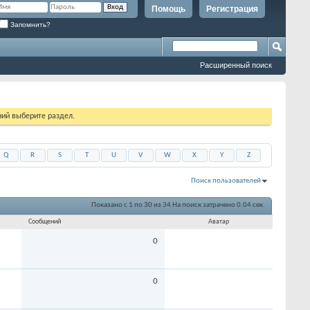
Помощь
Регистрация
Запомнить?
Расширенный поиск
ий выберите раздел.
Q
R
S
T
U
V
W
X
Y
Z
Поиск пользователей
Показано с 1 по 30 из 34
На поиск затрачено
0.04
сек.
Сообщений
Аватар
0
0