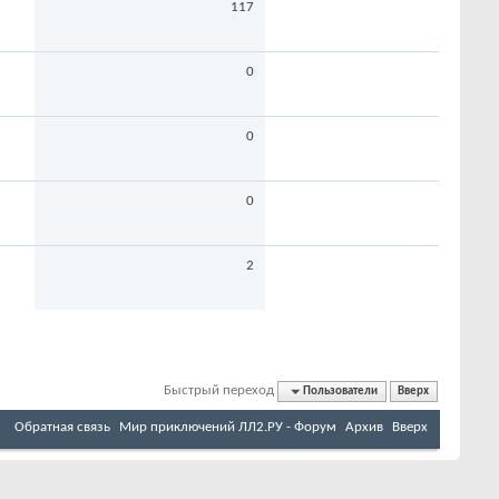
117
0
0
0
2
Быстрый переход
Пользователи
Вверх
Обратная связь
Мир приключений ЛЛ2.РУ - Форум
Архив
Вверх