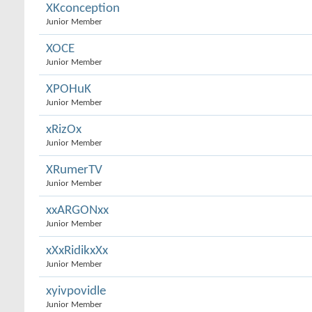
XKconception
Junior Member
XOCE
Junior Member
XPOHuK
Junior Member
xRizOx
Junior Member
XRumerTV
Junior Member
xxARGONxx
Junior Member
xXxRidikxXx
Junior Member
xyivpovidle
Junior Member