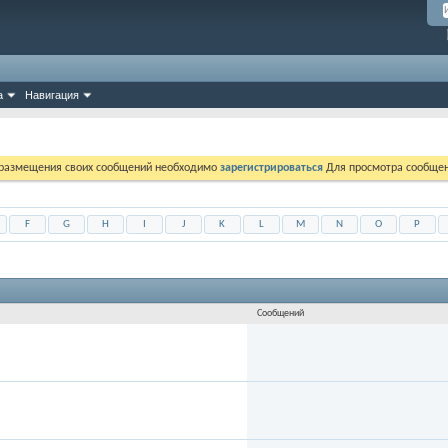
а
Навигация
 размещения своих сообщений необходимо
зарегистрироваться
Для просмотра сообщен
F
G
H
I
J
K
L
M
N
O
P
Сообщений