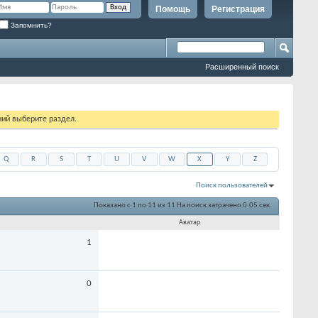
Помощь
Регистрация
Запомнить?
Расширенный поиск
ий выберите раздел.
Q
R
S
T
U
V
W
X
Y
Z
Поиск пользователей
Показано с 1 по 11 из 11
На поиск затрачено
0.05
сек.
Аватар
1
0