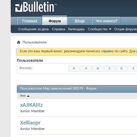
Главная
Форум
Blogs
Что нового?
Сообщения за день
Справка
Календарь
Сообщество
Опции форум
Пользователи
Если это ваш первый визит, рекомендуем почитать
справку
по сайту. Для
Пользователи
Фильтр
#
A
B
C
D
E
Пользователи Мир приключений ЛЛ2.РУ - Форум
Имя
xAJIKAIIIz
Junior Member
Xelliaopr
Junior Member