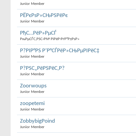
Junior Member
РЁРєРѕР»СЊРЅРёРє
Junior Member
РђС…РёР»РµСЃ
РњРµСЃС‚РЅС‹Р№ РїРёР·РґР°Р±РѕР»
Р?РІР°РЅ Р’Р°СЃРёР»СЊРµРІРёС‡
Junior Member
Р?РЅС„РёРЅРёС‚Р?
Junior Member
Zoorwoups
Junior Member
zoopetemi
Junior Member
ZobbybigPoind
Junior Member