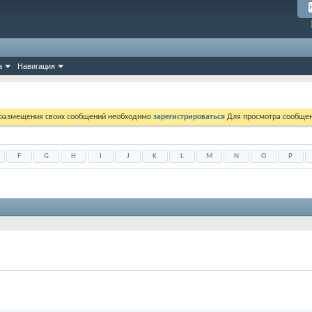
а
Навигация
 размещения своих сообщений необходимо
зарегистрироваться
Для просмотра сообщен
F
G
H
I
J
K
L
M
N
O
P