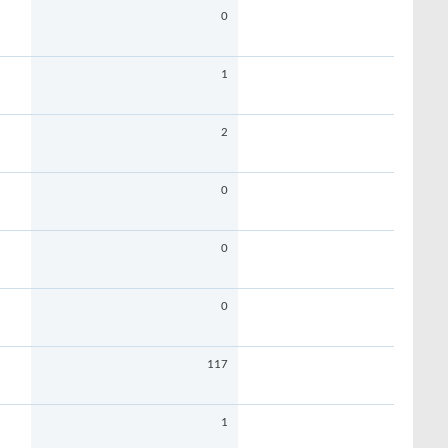
0
1
2
0
0
0
117
1