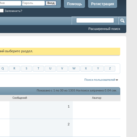
Помощь
Регистрация
Запомнить?
Расширенный поиск
ий выберите раздел.
Q
R
S
T
U
V
W
X
Y
Z
Поиск пользователей
Показано с 1 по 30 из 1305
На поиск затрачено
0.04
сек.
Сообщений
Аватар
1
2