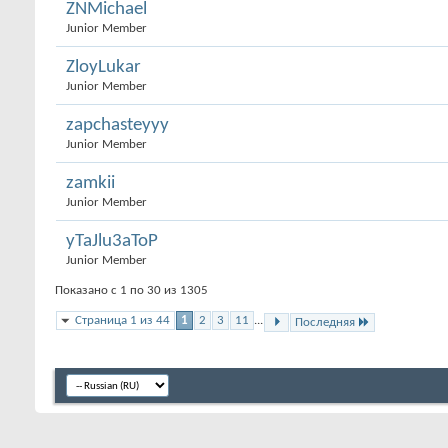
ZNMichael
Junior Member
ZloyLukar
Junior Member
zapchasteyyy
Junior Member
zamkii
Junior Member
yTaJlu3aToP
Junior Member
Показано с 1 по 30 из 1305
Страница 1 из 44
1
2
3
11
...
Последняя