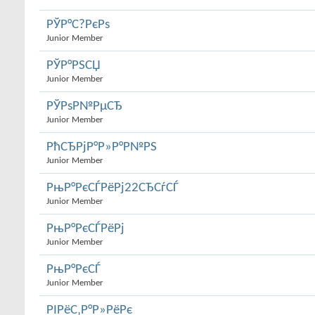
РЎР°С?РєРѕ
Junior Member
РЎР°РЅСЏ
Junior Member
РЎРѕР№РµСЂ
Junior Member
РћСЂРјР°Р»Р°Р№РЅ
Junior Member
РњР°РєСЃРёРј22СЂСѓСЃ
Junior Member
РњР°РєСЃРёРј
Junior Member
РњР°РєСЃ
Junior Member
РІРёС‚Р°Р»РёРє