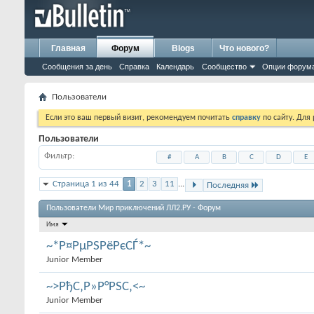
Главная
Форум
Blogs
Что нового?
Сообщения за день
Справка
Календарь
Сообщество
Опции форум
Пользователи
Если это ваш первый визит, рекомендуем почитать
справку
по сайту. Для
Пользователи
Фильтр
#
A
B
C
D
E
Страница 1 из 44
1
2
3
11
...
Последняя
Пользователи Мир приключений ЛЛ2.РУ - Форум
Имя
~*Р¤РµРЅРёРєСЃ*~
Junior Member
~>РђС‚Р»Р°РЅС‚<~
Junior Member