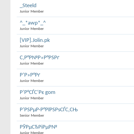
_Steeld
Junior Member
^_*awp*_^
Junior Member
[VIP].Jolin.pk
Junior Member
С‚Р°Р№Р»Р°РЅРґ
Junior Member
Р’Р»Р°Рґ
Junior Member
Р’Р°СЃС‘Рє gom
Junior Member
Р’РЅРµР·Р°РїРЅРѕСЃС‚СЊ
Senior Member
РЎРµСЂРіРµР№
Junior Member