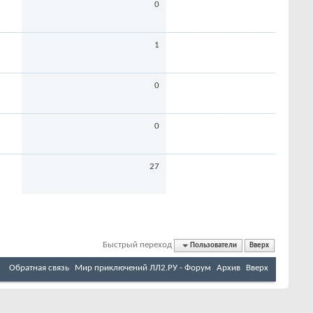
0
1
0
0
27
Быстрый переход
Пользователи
Вверх
Обратная связь
Мир приключений ЛЛ2.РУ - Форум
Архив
Вверх