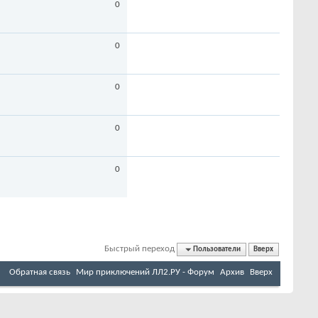
0
0
0
0
0
Быстрый переход
Пользователи
Вверх
Обратная связь
Мир приключений ЛЛ2.РУ - Форум
Архив
Вверх