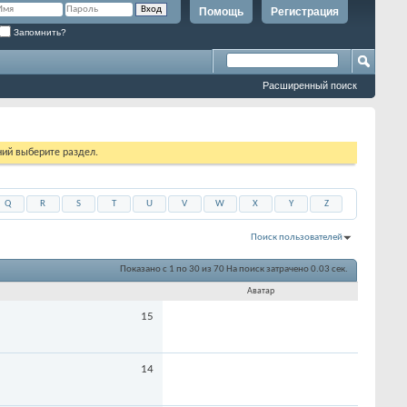
Помощь
Регистрация
Запомнить?
Расширенный поиск
ий выберите раздел.
Q
R
S
T
U
V
W
X
Y
Z
Поиск пользователей
Показано с 1 по 30 из 70
На поиск затрачено
0.03
сек.
Аватар
15
14