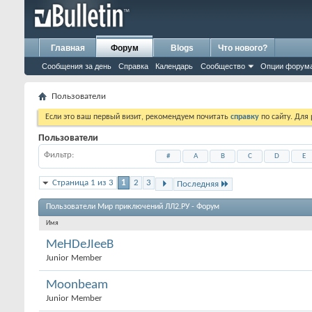
Главная
Форум
Blogs
Что нового?
Сообщения за день
Справка
Календарь
Сообщество
Опции форум
Пользователи
Если это ваш первый визит, рекомендуем почитать
справку
по сайту. Для
Пользователи
Фильтр
#
A
B
C
D
E
Страница 1 из 3
1
2
3
Последняя
Пользователи Мир приключений ЛЛ2.РУ - Форум
Имя
MeHDeJIeeB
Junior Member
Moonbeam
Junior Member