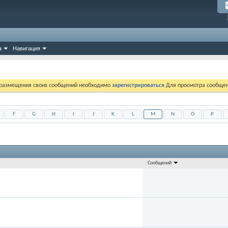
а
Навигация
 размещения своих сообщений необходимо
зарегистрироваться
Для просмотра сообщен
F
G
H
I
J
K
L
M
N
O
P
Сообщений