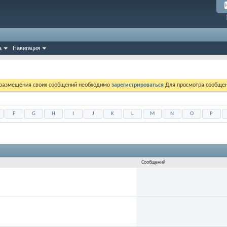
а
Навигация
 размещения своих сообщений необходимо
зарегистрироваться
Для просмотра сообщен
F
G
H
I
J
K
L
M
N
O
P
Сообщений