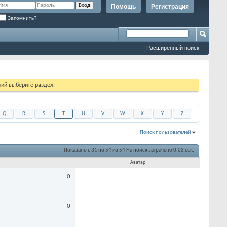
Помощь
Регистрация
Запомнить?
Расширенный поиск
ий выберите раздел.
Q
R
S
T
U
V
W
X
Y
Z
Поиск пользователей
Показано с 31 по 54 из 54
На поиск затрачено
0.03
сек.
Аватар
0
0