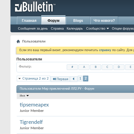
Главная
Форум
Blogs
Что нового?
Сообщения за день
Справка
Календарь
Сообщество
Опции форум
Пользователи
Если это ваш первый визит, рекомендуем почитать
справку
по сайту. Для
Пользователи
Фильтр
#
A
B
C
D
E
Страница 2 из 2
1
2
Первая
Пользователи Мир приключений ЛЛ2.РУ - Форум
Имя
tipsemeapex
Junior Member
Tigrendelf
Junior Member