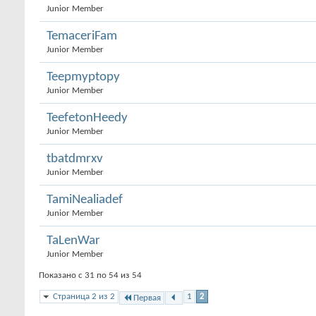
Junior Member
TemaceriFam
Junior Member
Teepmyptopy
Junior Member
TeefetonHeedy
Junior Member
tbatdmrxv
Junior Member
TamiNealiadef
Junior Member
TaLenWar
Junior Member
Показано с 31 по 54 из 54
Страница 2 из 2
1
2
Первая