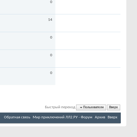
0
14
0
0
0
Быстрый переход
Пользователи
Вверх
Обратная связь
Мир приключений ЛЛ2.РУ - Форум
Архив
Вверх