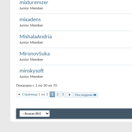
mixturemzer
Junior Member
mixadens
Junior Member
MishalaAndria
Junior Member
MironovSuka
Junior Member
minskysoft
Junior Member
Показано с 1 по 30 из 70
Страница 1 из 3
1
2
3
Последняя