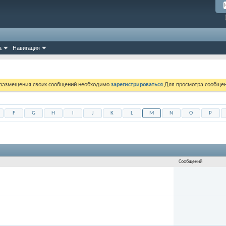
а
Навигация
 размещения своих сообщений необходимо
зарегистрироваться
Для просмотра сообщен
F
G
H
I
J
K
L
M
N
O
P
Сообщений