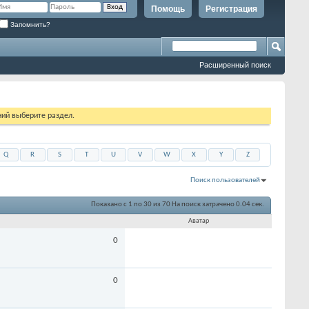
Помощь
Регистрация
Запомнить?
Расширенный поиск
ий выберите раздел.
Q
R
S
T
U
V
W
X
Y
Z
Поиск пользователей
Показано с 1 по 30 из 70
На поиск затрачено
0.04
сек.
Аватар
0
0