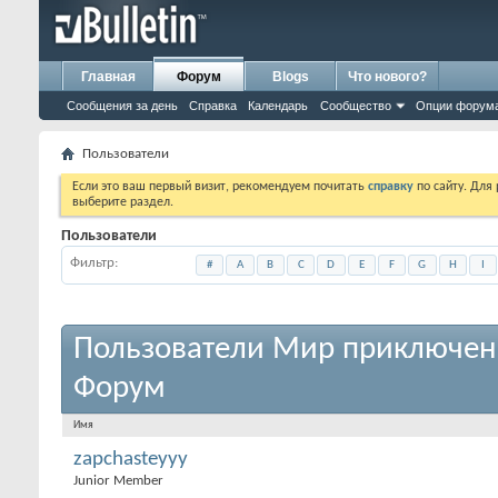
Главная
Форум
Blogs
Что нового?
Сообщения за день
Справка
Календарь
Сообщество
Опции форум
Пользователи
Если это ваш первый визит, рекомендуем почитать
справку
по сайту. Для
выберите раздел.
Пользователи
Фильтр
#
A
B
C
D
E
F
G
H
I
Пользователи Мир приключен
Форум
Имя
zapchasteyyy
Junior Member