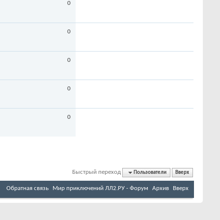
0
0
0
0
0
Быстрый переход
Пользователи
Вверх
Обратная связь
Мир приключений ЛЛ2.РУ - Форум
Архив
Вверх