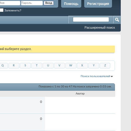
Помощь
Регистрация
Запомнить?
Расширенный поиск
ий выберите раздел.
Q
R
S
T
U
V
W
X
Y
Z
Поиск пользователей
Показано с 1 по 30 из 47
На поиск затрачено
0.03
сек.
Аватар
0
0