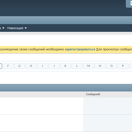
а
Навигация
 размещения своих сообщений необходимо
зарегистрироваться
Для просмотра сообщен
F
G
H
I
J
K
L
M
N
O
P
Сообщений