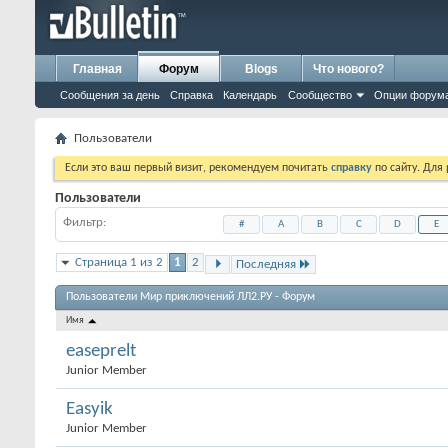
Главная
Форум
Blogs
Что нового?
Сообщения за день
Справка
Календарь
Сообщество
Опции форум
Пользователи
Если это ваш первый визит, рекомендуем почитать
справку
по сайту. Для
Пользователи
Фильтр
#
A
B
C
D
E
Страница 1 из 2
1
2
Последняя
Пользователи Мир приключений ЛЛ2.РУ - Форум
Имя
easeprelt
Junior Member
Easyik
Junior Member