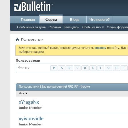
Главная
Форум
Blogs
Что нового?
Сообщения за день
Справка
Календарь
Сообщество
Опции форум
Пользователи
Если это ваш первый визит, рекомендуем почитать
справку
по сайту. Для
выберите раздел.
Пользователи
Фильтр
#
A
B
C
D
E
F
G
H
I
Пользователи Мир приключений ЛЛ2.РУ - Форум
Имя
xYragaNx
Junior Member
xyivpovidle
Junior Member