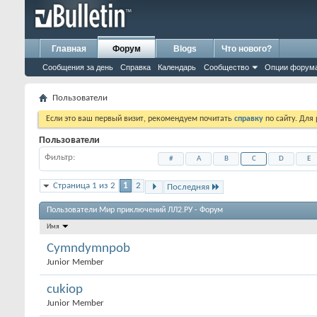
Главная
Форум
Blogs
Что нового?
Сообщения за день
Справка
Календарь
Сообщество
Опции форум
Пользователи
Если это ваш первый визит, рекомендуем почитать
справку
по сайту. Для
Пользователи
Фильтр
#
A
B
C
D
E
Страница 1 из 2
1
2
Последняя
Пользователи Мир приключений ЛЛ2.РУ - Форум
Имя
Cymndymnpob
Junior Member
cukiop
Junior Member