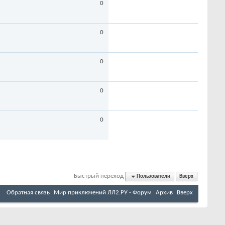
0
0
0
0
0
Быстрый переход
Пользователи
Вверх
Обратная связь
Мир приключений ЛЛ2.РУ - Форум
Архив
Вверх