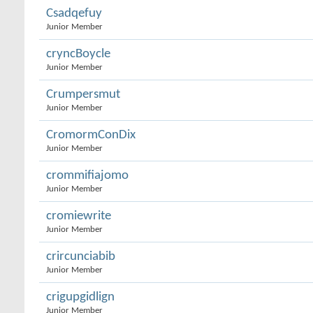
Csadqefuy
Junior Member
cryncBoycle
Junior Member
Crumpersmut
Junior Member
CromormConDix
Junior Member
crommifiajomo
Junior Member
cromiewrite
Junior Member
crircunciabib
Junior Member
crigupgidlign
Junior Member