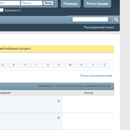
Помощь
Регистрация
Запомнить?
Расширенный поиск
ий выберите раздел.
Q
R
S
T
U
V
W
X
Y
Z
Поиск пользователей
Показано с 1 по 30 из 58
На поиск затрачено
0.06
сек.
общений
Аватар
0
0