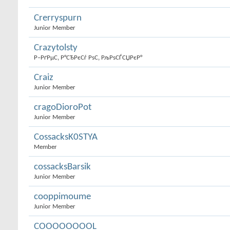
Crerryspurn
Junior Member
Crazytolsty
Р–РґРµС‚ Р°СЂРєСѓ РѕС‚ РљРѕСЃСЏРєР°
Craiz
Junior Member
cragoDioroPot
Junior Member
CossacksK0STYA
Member
cossacksBarsik
Junior Member
cooppimoume
Junior Member
COOOOOOOOL