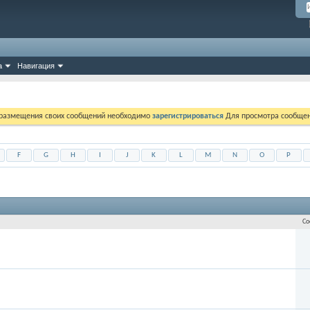
а
Навигация
 размещения своих сообщений необходимо
зарегистрироваться
Для просмотра сообщен
F
G
H
I
J
K
L
M
N
O
P
Со