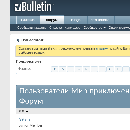
Главная
Форум
Blogs
Что нового?
Сообщения за день
Справка
Календарь
Сообщество
Опции форум
Пользователи
Если это ваш первый визит, рекомендуем почитать
справку
по сайту. Для
выберите раздел.
Пользователи
Фильтр
#
A
B
C
D
E
F
G
H
I
Пользователи Мир приключен
Форум
Имя
Y6ep
Junior Member