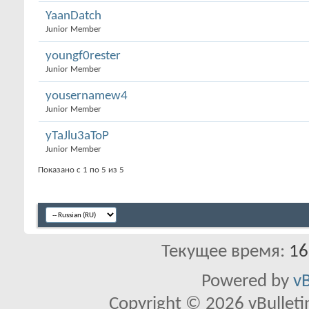
YaanDatch
Junior Member
youngf0rester
Junior Member
yousernamew4
Junior Member
yTaJlu3aToP
Junior Member
Показано с 1 по 5 из 5
Текущее время:
16
Powered by
vB
Copyright © 2026 vBulletin 