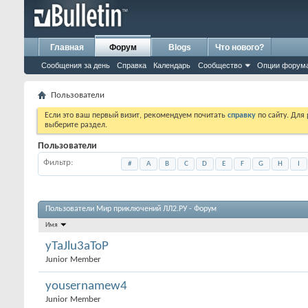
Главная
Форум
Blogs
Что нового?
Сообщения за день
Справка
Календарь
Сообщество
Опции форум
Пользователи
Если это ваш первый визит, рекомендуем почитать
справку
по сайту. Для
выберите раздел.
Пользователи
Фильтр
#
A
B
C
D
E
F
G
H
I
Пользователи Мир приключений ЛЛ2.РУ - Форум
Имя
yTaJlu3aToP
Junior Member
yousernamew4
Junior Member