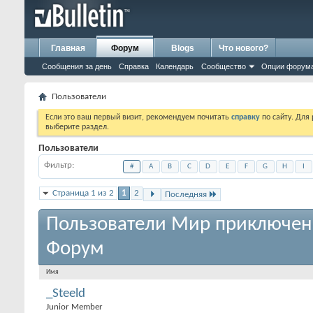
Главная
Форум
Blogs
Что нового?
Сообщения за день
Справка
Календарь
Сообщество
Опции форум
Пользователи
Если это ваш первый визит, рекомендуем почитать
справку
по сайту. Для
выберите раздел.
Пользователи
Фильтр
#
A
B
C
D
E
F
G
H
I
Страница 1 из 2
1
2
Последняя
Пользователи Мир приключен
Форум
Имя
_Steeld
Junior Member