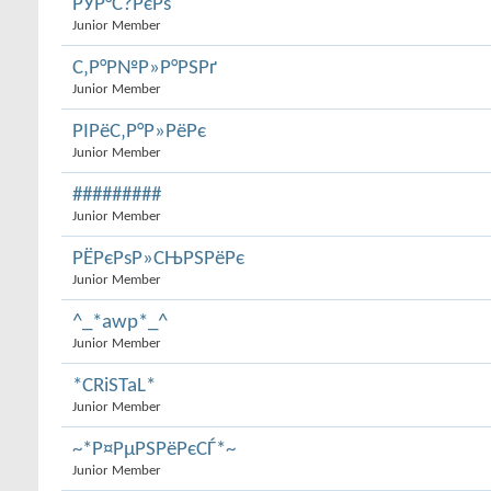
РЎР°С?РєРѕ
Junior Member
С‚Р°Р№Р»Р°РЅРґ
Junior Member
РІРёС‚Р°Р»РёРє
Junior Member
#########
Junior Member
РЁРєРѕР»СЊРЅРёРє
Junior Member
^_*awp*_^
Junior Member
*CRiSTaL*
Junior Member
~*Р¤РµРЅРёРєСЃ*~
Junior Member