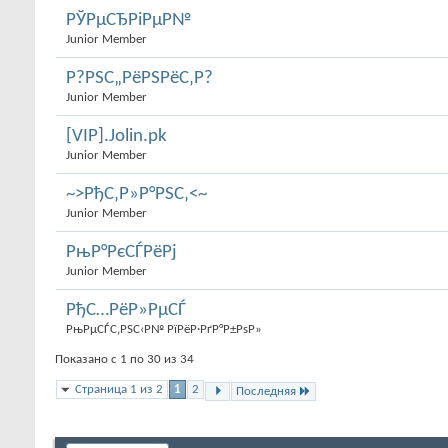
РЎРµСЂРіРµР№
Junior Member
Р?РЅС„РёРЅРёС‚Р?
Junior Member
[VIP].Jolin.pk
Junior Member
~>РђС‚Р»Р°РЅС‚<~
Junior Member
РњР°РєСЃРёРј
Junior Member
РђС…РёР»РµСЃ
РњРµСЃС‚РЅС‹Р№ РїРёР·РґР°Р±РѕР»
Показано с 1 по 30 из 34
Страница 1 из 2
1
2
Последняя