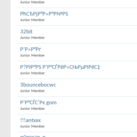
Junior Member
РћСЂРјР°Р»Р°Р№РЅ
Junior Member
32bit
Junior Member
Р’Р»Р°Рґ
Junior Member
Р?РІР°РЅ Р’Р°СЃРёР»СЊРµРІРёС‡
Junior Member
3bouncebocwc
Junior Member
Р’Р°СЃС‘Рє gom
Junior Member
!!!antxxx
Junior Member