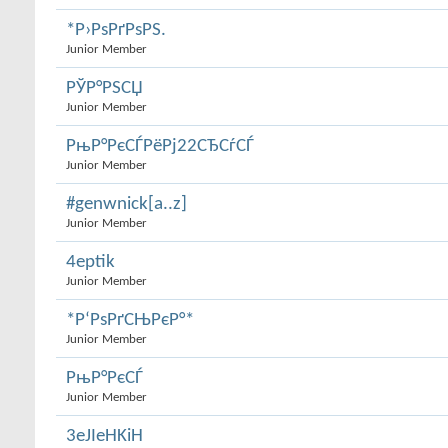
*Р›РѕРґРѕРЅ.
Junior Member
РЎР°РЅСЏ
Junior Member
РњР°РєСЃРёРј22СЂСѓСЃ
Junior Member
#genwnick[a..z]
Junior Member
4eptik
Junior Member
*Р‘РѕРґСЊРєР°*
Junior Member
РњР°РєСЃ
Junior Member
3eJIeHKiH