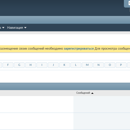
а
Навигация
 размещения своих сообщений необходимо
зарегистрироваться
Для просмотра сообщен
F
G
H
I
J
K
L
M
N
O
P
Сообщений