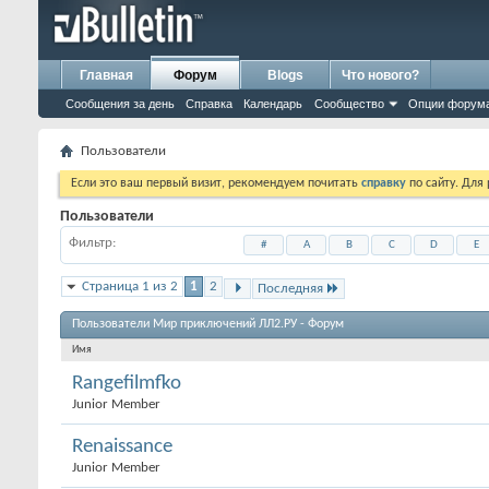
Главная
Форум
Blogs
Что нового?
Сообщения за день
Справка
Календарь
Сообщество
Опции форум
Пользователи
Если это ваш первый визит, рекомендуем почитать
справку
по сайту. Для
Пользователи
Фильтр
#
A
B
C
D
E
Страница 1 из 2
1
2
Последняя
Пользователи Мир приключений ЛЛ2.РУ - Форум
Имя
Rangefilmfko
Junior Member
Renaissance
Junior Member