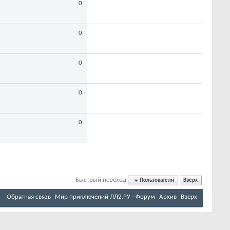
0
0
0
0
0
Быстрый переход
Пользователи
Вверх
Обратная связь
Мир приключений ЛЛ2.РУ - Форум
Архив
Вверх