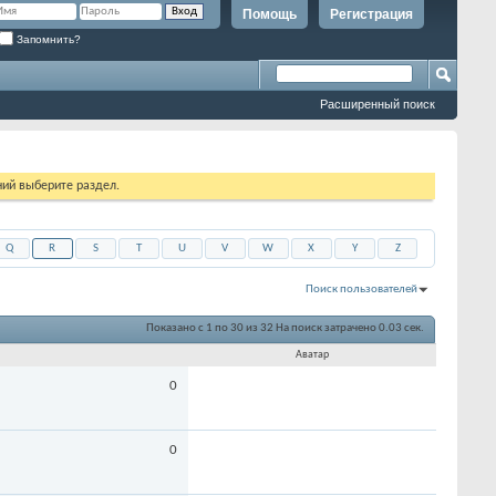
Помощь
Регистрация
Запомнить?
Расширенный поиск
ий выберите раздел.
Q
R
S
T
U
V
W
X
Y
Z
Поиск пользователей
Показано с 1 по 30 из 32
На поиск затрачено
0.03
сек.
Аватар
0
0