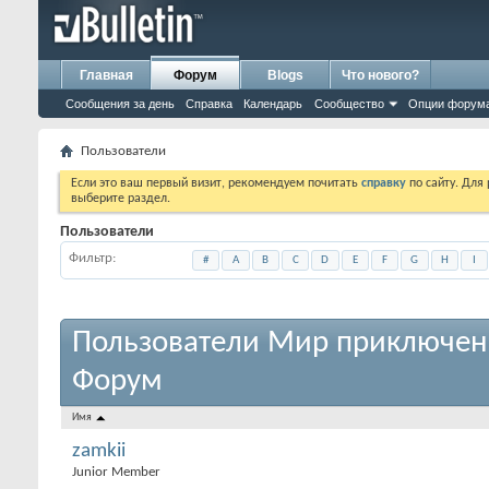
Главная
Форум
Blogs
Что нового?
Сообщения за день
Справка
Календарь
Сообщество
Опции форум
Пользователи
Если это ваш первый визит, рекомендуем почитать
справку
по сайту. Для
выберите раздел.
Пользователи
Фильтр
#
A
B
C
D
E
F
G
H
I
Пользователи Мир приключен
Форум
Имя
zamkii
Junior Member