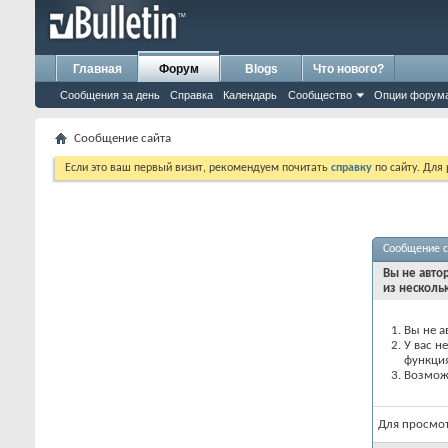
Главная
Форум
Blogs
Что нового?
Сообщения за день
Справка
Календарь
Сообщество
Опции форум
Сообщение сайта
Если это ваш первый визит, рекомендуем почитать
справку
по сайту. Для
Сообщение с
Вы не авто
из несколь
Вы не а
У вас н
функци
Возможн
Для просмо