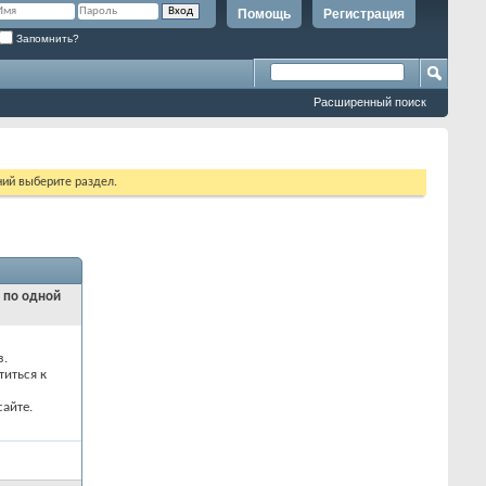
Помощь
Регистрация
Запомнить?
Расширенный поиск
ий выберите раздел.
и по одной
з.
титься к
айте.