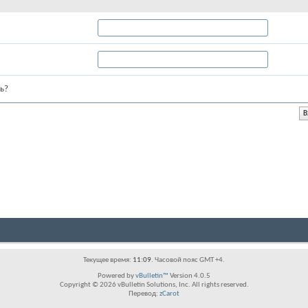
ь?
Текущее время:
11:09
. Часовой пояс GMT +4.
Powered by
vBulletin™
Version 4.0.5
Copyright © 2026 vBulletin Solutions, Inc. All rights reserved.
Перевод:
zCarot