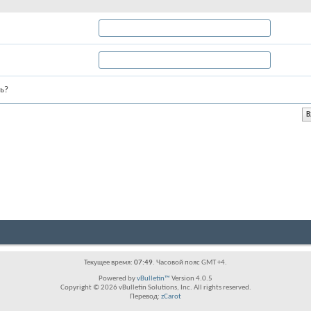
ь?
Текущее время:
07:49
. Часовой пояс GMT +4.
Powered by
vBulletin™
Version 4.0.5
Copyright © 2026 vBulletin Solutions, Inc. All rights reserved.
Перевод:
zCarot