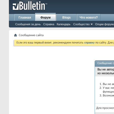
Главная
Форум
Blogs
Что нового?
Сообщения за день
Справка
Календарь
Сообщество
Опции форум
Сообщение сайта
Если это ваш первый визит, рекомендуем почитать
справку
по сайту. Для
Сообщение с
Вы не авто
из несколь
Вы не а
У вас н
функци
Возможн
Для просмо