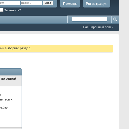
Помощь
Регистрация
Запомнить?
Расширенный поиск
ий выберите раздел.
и по одной
з.
титься к
айте.