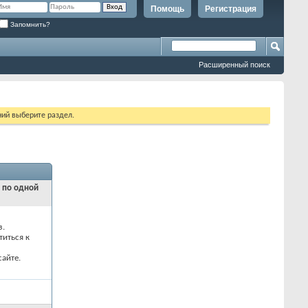
Помощь
Регистрация
Запомнить?
Расширенный поиск
ий выберите раздел.
и по одной
з.
титься к
айте.