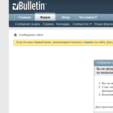
Главная
Форум
Blogs
Что нового?
Сообщения за день
Справка
Календарь
Сообщество
Опции форум
Сообщение сайта
Если это ваш первый визит, рекомендуем почитать
справку
по сайту. Для
Сообщение с
Вы не авто
из несколь
Вы не а
У вас н
функци
Возможн
Для просмо