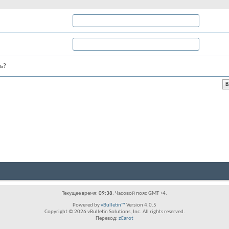
ь?
Текущее время:
09:38
. Часовой пояс GMT +4.
Powered by
vBulletin™
Version 4.0.5
Copyright © 2026 vBulletin Solutions, Inc. All rights reserved.
Перевод:
zCarot