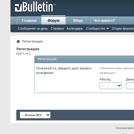
Главная
Форум
Blogs
Что нового?
Сообщения за день
Справка
Календарь
Сообщество
Опции форум
Регистрация
Регистрация
Шаг 1 из 2
Регистрация
Пожалуйста, введите дату вашего
Указанную здесь дату ро
рождения:
правильно!
Месяц:
День
Текущее вре