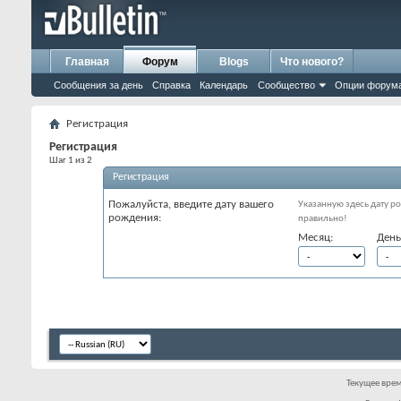
Главная
Форум
Blogs
Что нового?
Сообщения за день
Справка
Календарь
Сообщество
Опции форум
Регистрация
Регистрация
Шаг 1 из 2
Регистрация
Пожалуйста, введите дату вашего
Указанную здесь дату ро
рождения:
правильно!
Месяц:
День
Текущее вре