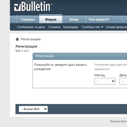
Главная
Форум
Blogs
Что нового?
Сообщения за день
Справка
Календарь
Сообщество
Опции форум
Регистрация
Регистрация
Шаг 1 из 2
Регистрация
Пожалуйста, введите дату вашего
Указанную здесь дату ро
рождения:
правильно!
Месяц:
День
Текущее вре