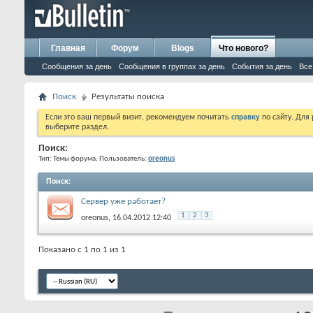
Главная
Форум
Blogs
Что нового?
Сообщения за день
Сообщения в группах за день
События за день
Все
Поиск
Результаты поиска
Если это ваш первый визит, рекомендуем почитать
справку
по сайту. Для
выберите раздел.
Поиск:
Тип: Темы форума; Пользователь:
oreonus
Поиск
:
Сервер уже работает?
1
2
3
oreonus
, 16.04.2012 12:40
Показано с 1 по 1 из 1