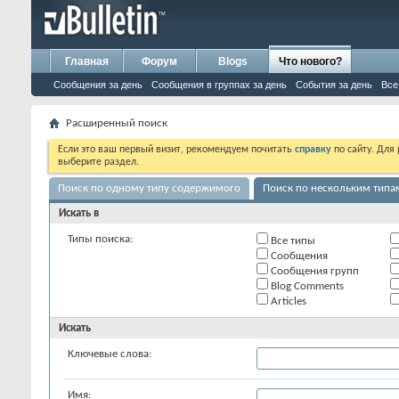
Главная
Форум
Blogs
Что нового?
Сообщения за день
Сообщения в группах за день
События за день
Все
Расширенный поиск
Если это ваш первый визит, рекомендуем почитать
справку
по сайту. Для
выберите раздел.
Поиск по одному типу содержимого
Поиск по нескольким тип
Искать в
Типы поиска:
Все типы
Сообщения
Сообщения групп
Blog Comments
Articles
Искать
Ключевые слова:
Имя: