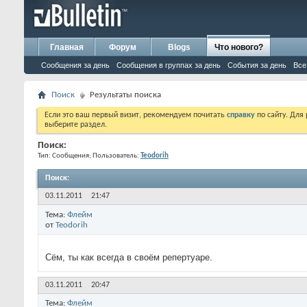
Главная
Форум
Blogs
Что нового?
Сообщения за день
Сообщения в группах за день
События за день
Все
Поиск
Результаты поиска
Если это ваш первый визит, рекомендуем почитать
справку
по сайту. Для
выберите раздел.
Поиск:
Тип: Сообщения; Пользователь:
Teodorih
Поиск
:
03.11.2011
21:47
Тема:
Флейм
от
Teodorih
Сём, ты как всегда в своём репертуаре.
03.11.2011
20:47
Тема:
Флейм