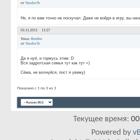
от
Teodorih
Не, я по вам точно не поскучал. Даже не войдя в игру, вы нач
03.11.2011
11:27
Тема:
Флейм
от
Teodorih
Да я нуб, и горжусь этим :D
Вся задротская семья тут как тут =)
Сёма, не волнуйся, пост я увижу)
Показано с 1 по 3 из 3
Текущее время:
00
Powered by
vB