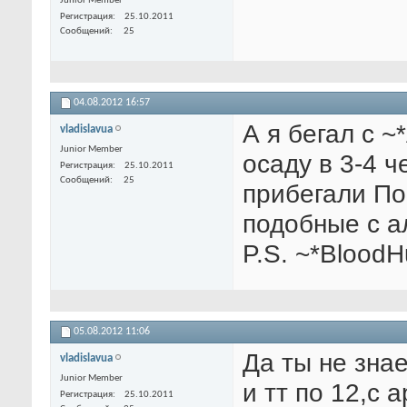
Junior Member
Регистрация
25.10.2011
Сообщений
25
04.08.2012
16:57
А я бегал с 
vladislavua
Junior Member
осаду в 3-4 ч
Регистрация
25.10.2011
Сообщений
25
прибегали По
подобные с а
P.S. ~*BloodH
05.08.2012
11:06
Да ты не зна
vladislavua
Junior Member
и тт по 12,с 
Регистрация
25.10.2011