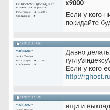
x9000
Р СѓРіР°СЋСЃСЊ РјР°С‚РѕРј, РІ С?
РєРѕР»Рµ РЅР°СѓС‡РёР»Рё
Если у кого-н
Регистрация
22.10.2011
Сообщений
3
покидайте бу
02.08.2012
15:36
Давно делать
vladislavua
Junior Member
гуглу\яндексу\
Регистрация
25.10.2011
Сообщений
25
Если у кого 
http://rghost.
03.08.2012
11:08
ищи и выкла
vladislavua