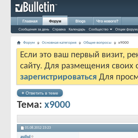
Главная
Форум
Blogs
Что нового?
Сообщения за день
Справка
Календарь
Сообщество
Опции форум
Форум
Основная категория
Общие вопросы
x9000
Если это ваш первый визит, р
сайту. Для размещения своих
зарегистрироваться
Для просм
+
Ответить в теме
Тема:
x9000
01.08.2012
23:23
asdlsd