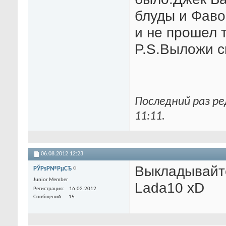
блуды и Фавор
и не прошел 
P.S.Выложи с
Последний раз ре
11:11
.
06.08.2012
12:23
Выкладывайте
РЎРѕР№РµСЂ
Junior Member
Lada10 xD
Регистрация
16.02.2012
Сообщений
15