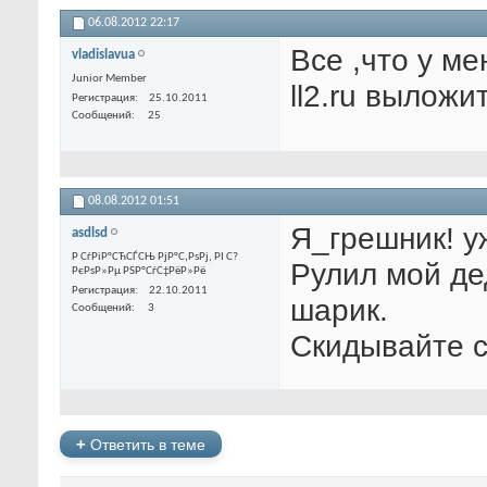
06.08.2012
22:17
Все ,что у ме
vladislavua
Junior Member
ll2.ru выложи
Регистрация
25.10.2011
Сообщений
25
08.08.2012
01:51
Я_грешник! уж
asdlsd
Р СѓРіР°СЋСЃСЊ РјР°С‚РѕРј, РІ С?
Рулил мой де
РєРѕР»Рµ РЅР°СѓС‡РёР»Рё
Регистрация
22.10.2011
шарик.
Сообщений
3
Скидывайте с
+
Ответить в теме