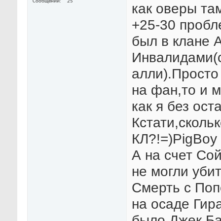
Сообщений
25
как оверы та
+25-30 пробл
был в клане А
Инвалидами(с
алли).Просто
на фан,то и м
как я без ост
Кстати,скольк
КЛ?!=)PigBoy 
А на счет Со
не могли уби
Смерть с Поп
на осаде Гир
было.Джек Ба