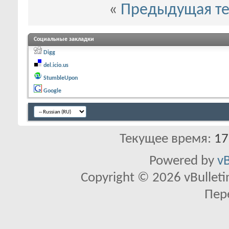
«
Предыдущая т
Социальные закладки
Digg
del.icio.us
StumbleUpon
Google
Текущее время:
17
Powered by
vB
Copyright © 2026 vBulletin 
Пер