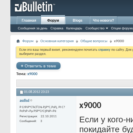
Главная
Форум
Blogs
Что нового?
Сообщения за день
Справка
Календарь
Сообщество
Опции форум
Форум
Основная категория
Общие вопросы
x9000
Если это ваш первый визит, рекомендуем почитать
справку
по сайту. Для
выберите раздел.
+
Ответить в теме
Тема:
x9000
01.08.2012
23:23
asdlsd
x9000
Р СѓРіР°СЋСЃСЊ РјР°С‚РѕРј, РІ С?
РєРѕР»Рµ РЅР°СѓС‡РёР»Рё
Если у кого-н
Регистрация
22.10.2011
Сообщений
3
покидайте бу