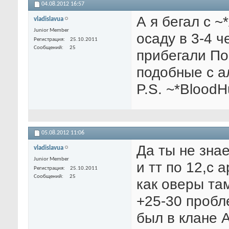
04.08.2012
16:57
А я бегал с 
vladislavua
Junior Member
осаду в 3-4 ч
Регистрация
25.10.2011
Сообщений
25
прибегали По
подобные с а
P.S. ~*BloodH
05.08.2012
11:06
Да ты не зна
vladislavua
Junior Member
и тт по 12,с 
Регистрация
25.10.2011
Сообщений
25
как оверы та
+25-30 пробл
был в клане А