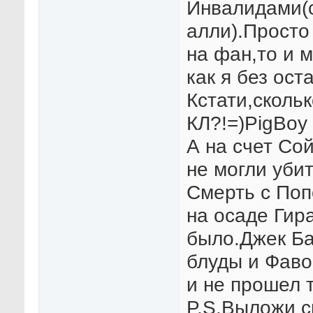
Инвалидами(с
алли).Просто
на фан,то и м
как я без ост
Кстати,скольк
КЛ?!=)PigBoy 
А на счет Со
не могли уби
Смерть с Поп
на осаде Гир
было.Джек Ба
блуды и Фавор
и не прошел 
P.S.Выложи с