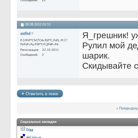
Сообщений
25
08.08.2012
01:51
Я_грешник! уж
asdlsd
Р СѓРіР°СЋСЃСЊ РјР°С‚РѕРј, РІ С?
Рулил мой де
РєРѕР»Рµ РЅР°СѓС‡РёР»Рё
Регистрация
22.10.2011
шарик.
Сообщений
3
Скидывайте с
+
Ответить в теме
«
Предыдуща
Социальные закладки
Digg
del.icio.us