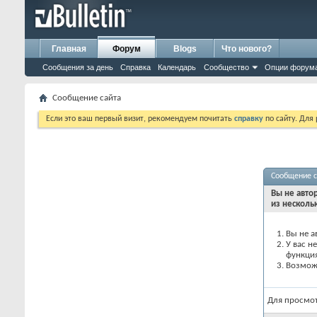
Главная
Форум
Blogs
Что нового?
Сообщения за день
Справка
Календарь
Сообщество
Опции форум
Сообщение сайта
Если это ваш первый визит, рекомендуем почитать
справку
по сайту. Для
Сообщение с
Вы не авто
из несколь
Вы не а
У вас н
функци
Возможн
Для просмо