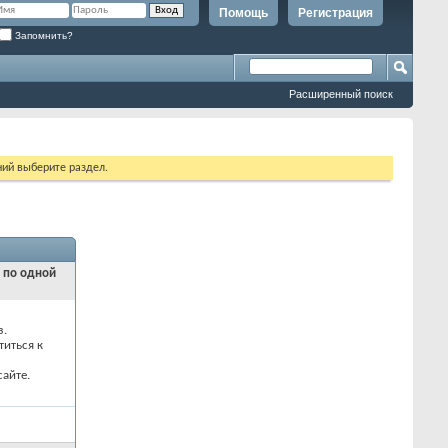
Помощь
Регистрация
Запомнить?
Расширенный поиск
ий выберите раздел.
и по одной
з.
титься к
айте.