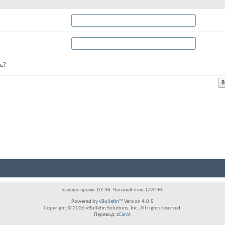
ь?
Текущее время:
07:46
. Часовой пояс GMT +4.
Powered by
vBulletin™
Version 4.0.5
Copyright © 2026 vBulletin Solutions, Inc. All rights reserved.
Перевод:
zCarot